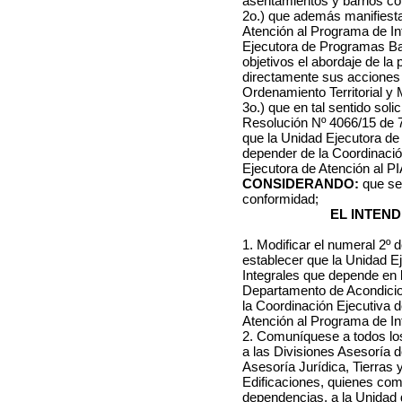
asentamientos y barrios co
2o.) que además manifiesta
Atención al Programa de In
Ejecutora de Programas Bar
objetivos el abordaje de la
directamente sus acciones 
Ordenamiento Territorial y
3o.) que en tal sentido solic
Resolución Nº 4066/15 de 
que la Unidad Ejecutora de
depender de la Coordinació
Ejecutora de Atención al PI
CONSIDERANDO:
que se 
conformidad;
EL INTEN
1. Modificar el numeral 2º 
establecer que la Unidad E
Integrales que depende en l
Departamento de Acondici
la Coordinación Ejecutiva 
Atención al Programa de In
2. Comuníquese a todos los
a las Divisiones Asesoría d
Asesoría Jurídica, Tierras 
Edificaciones, quienes com
dependencias, a la Unidad