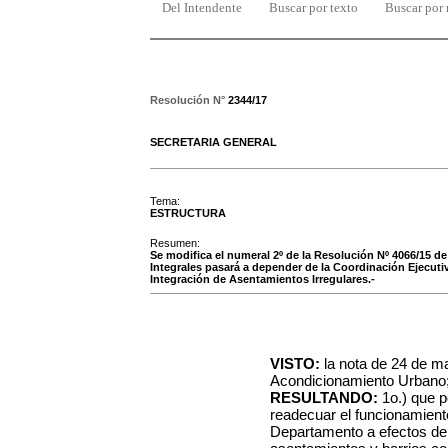
Del Intendente
Buscar por texto
Buscar por
Resolución N°
2344/17
SECRETARIA GENERAL
Tema:
ESTRUCTURA
Resumen:
Se modifica el numeral 2º de la Resolución Nº 4066/15 de
Integrales pasará a depender de la Coordinación Ejecuti
Integración de Asentamientos Irregulares.-
VISTO:
la nota de 24 de m
Acondicionamiento Urbano
RESULTANDO:
1o.) que p
readecuar el funcionamiento
Departamento a efectos de 