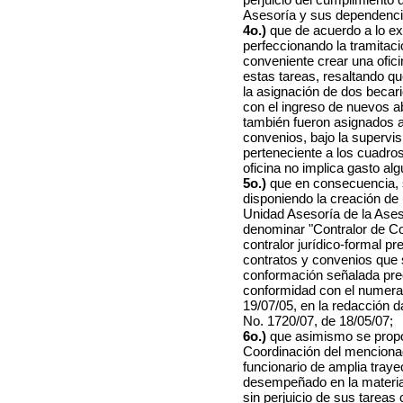
Asesoría y sus dependenci
4o.)
que de acuerdo a lo ex
perfeccionando la tramitaci
conveniente crear una ofic
estas tareas, resaltando qu
la asignación de dos becari
con el ingreso de nuevos a
también fueron asignados al
convenios, bajo la supervi
perteneciente a los cuadros
oficina no implica gasto alg
5o.)
que en consecuencia, s
disponiendo la creación de
Unidad Asesoría de la Aseso
denominar "Contralor de Con
contralor jurídico-formal pr
contratos y convenios que 
conformación señalada pre
conformidad con el numeral
19/07/05, en la redacción d
No. 1720/07, de 18/05/07;
6o.)
que asimismo se propo
Coordinación del menciona
funcionario de amplia traye
desempeñado en la materia 
sin perjuicio de sus tarea