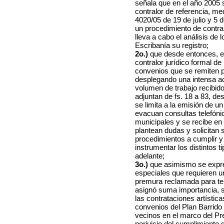
señala que en el año 2005 
contralor de referencia, m
4020/05 de 19 de julio y 5
un procedimiento de contral
lleva a cabo el análisis de 
Escribanía su registro;
2o.)
que desde entonces, e
contralor jurídico formal de
convenios que se remiten p
desplegando una intensa ac
volumen de trabajo recibido
adjuntan de fs. 18 a 83, d
se limita a la emisión de u
evacuan consultas telefóni
municipales y se recibe en
plantean dudas y solicitan 
procedimientos a cumplir y
instrumentar los distintos 
adelante;
3o.)
que asimismo se expre
especiales que requieren un
premura reclamada para tem
asignó suma importancia, s
las contrataciones artístic
convenios del Plan Barrido
vecinos en el marco del Pre
perjuicio del cumplimiento 