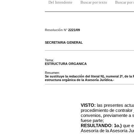
Del Intendente
Buscar por texto
Buscar por
Resolución N°
2221/09
SECRETARIA GENERAL
Tema:
ESTRUCTURA ORGANICA
Resumen:
Se sustituye la redacción del literal N), numeral 2º, de l
estructura orgánica de la Asesoría Jurídica.-
VISTO:
las presentes actu
procedimiento de contralor 
convenios, previamente a s
fuese parte;
RESULTANDO
:
1o.)
que e
Asesoría de la Asesoría Ju