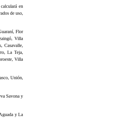
calculará en
rados de uso,
Guaraní, Flor
zaingó, Villa
s, Casavalle,
ro, La Teja,
roeste, Villa
rasco, Unión,
ueva Savona y
, Aguada y La