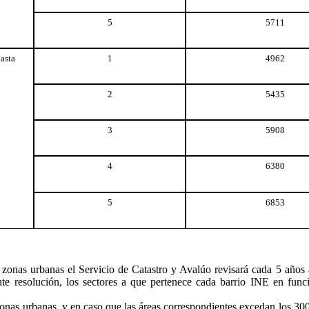
5
5711
asta
1
4962
2
5435
3
5908
4
6380
5
6853
zonas urbanas el Servicio de Catastro y Avalúo revisará cada 5 años a
nte resolución, los sectores a que pertenece cada barrio INE en func
zonas urbanas, y en caso que las áreas correspondientes excedan los 3