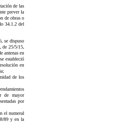
tación de las
nte prever la
ón de obras o
lo 34.1.2 del
6, se dispuso
, de 25/5/15,
de antenas en
se estableció
resolución en
ia;
rmidad de los
rrendamientos
tar de mayor
esentadas por
en el numeral
/8/89 y en la