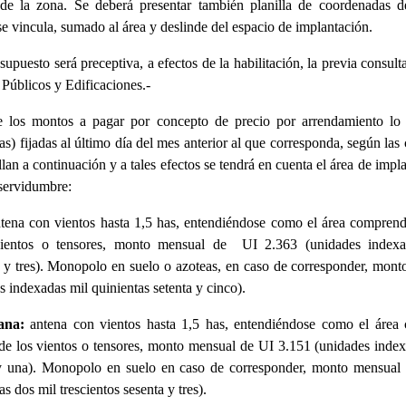
de la zona. Se deberá presentar también planilla de coordenadas de
 se vincula, sumado al área y deslinde del espacio de implantación.
supuesto será preceptiva, a efectos de la habilitación, la previa consult
Públicos y Edificaciones.-
ue los montos a pagar por concepto de precio por arrendamiento lo
s) fijadas al último día del mes anterior al que corresponda, según las 
llan a continuación y a tales efectos se tendrá en cuenta el área de impl
 servidumbre:
tena con vientos hasta 1,5 has, entendiéndose como el área comprendi
vientos o tensores, monto mensual de UI 2.363 (unidades index
ta y tres). Monopolo en suelo o azoteas, en caso de corresponder, mon
 indexadas mil quinientas setenta y cinco).
ana:
antena con vientos hasta 1,5 has, entendiéndose como el área
 de los vientos o tensores, monto mensual de UI 3.151 (unidades index
 y una). Monopolo en suelo
en caso de corresponder
, monto mensual
s dos mil trescientos sesenta y tres).