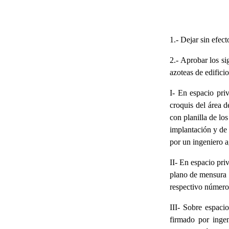
1.- Dejar sin efec
2.- Aprobar los si
azoteas de edifici
I- En espacio pri
croquis del área d
con planilla de lo
implantación y de 
por un ingeniero a
II- En espacio pri
plano de mensura 
respectivo número 
III- Sobre espaci
firmado por inge