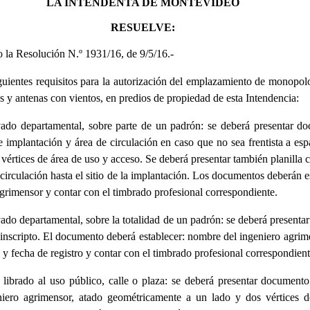
LA INTENDENTA DE MONTEVIDEO
RESUELVE:
to la Resolución N.º 1931/16, de 9/5/16.-
guientes requisitos para la autorización del emplazamiento de monopol
os y antenas con vientos, en predios de propiedad de esta Intendencia:
vado departamental, sobre parte de un padrón: se deberá presentar d
e implantación y área de circulación en caso que no sea frentista a esp
s vértices de área de uso y acceso. Se deberá presentar también planilla 
circulación hasta el sitio de la implantación. Los documentos deberán e
grimensor y contar con el timbrado profesional correspondiente.
vado departamental, sobre la totalidad de un padrón: se deberá presentar 
inscripto. El documento deberá establecer: nombre del ingeniero agrim
y fecha de registro y contar con el timbrado profesional correspondient
o librado al uso público, calle o plaza: se deberá presentar document
niero agrimensor, atado geométricamente a un lado y dos vértices 