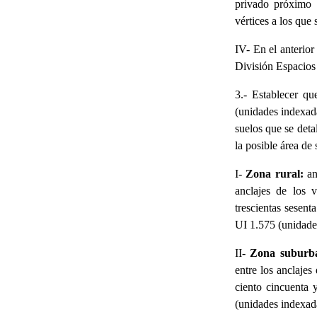
privado próximo 
vértices a los que
IV- En el anterior 
División Espacios 
3.- Establecer q
(unidades indexada
suelos que se deta
la posible área de
I-
Zona rural:
an
anclajes de los 
trescientas sesen
UI 1.575 (unidades
II-
Zona suburb
entre los anclajes
ciento cincuenta
(unidades indexada