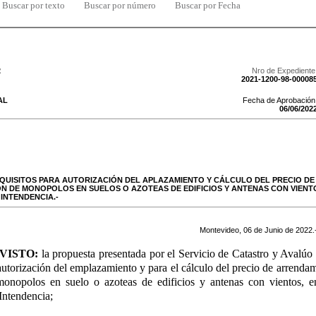
Buscar por texto
Buscar por número
Buscar por Fecha
2
Nro de Expediente
2021-1200-98-00008
AL
Fecha de Aprobación
06
/
06
/
202
QUISITOS PARA AUTORIZACIÓN DEL APLAZAMIENTO Y CÁLCULO DEL PRECIO D
ÓN DE MONOPOLOS EN SUELOS O AZOTEAS DE EDIFICIOS Y ANTENAS CON VIENT
INTENDENCIA.-
Montevideo,
06
de
Junio
de
2022
.
VISTO:
la propuesta presentada por el Servicio de Catastro y Avalúo r
 autorización del emplazamiento y para el cálculo del precio de arrendam
monopolos en suelo o azoteas de edificios y antenas con vientos, e
Intendencia;