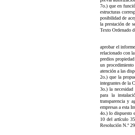
7o.) que en funció
estructuras corres
posibilidad de ace
la prestación de s
Texto Ordenado de
aprobar el inform
relacionado con la
predios propiedad 
un procedimiento a
atención a las dis
2o.) que la propu
integrantes de la
3o.) la necesidad
para la instalac
transparencia y ag
empresas a esta In
4o.) lo dispuesto 
10 del artículo 3
Resolución N.º 29