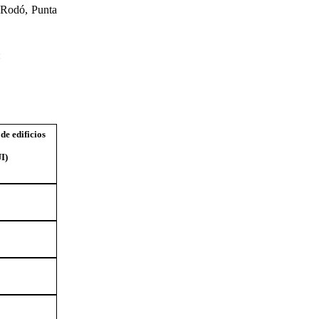
e Rodó, Punta
:
de edificios
I)