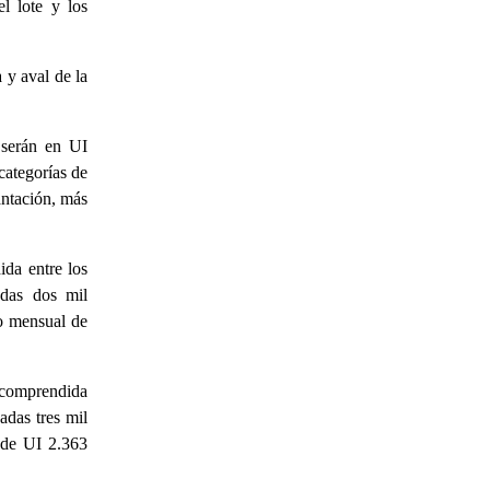
l lote y los
a y aval de la
 serán en UI
categorías de
antación, más
da entre los
adas dos mil
to mensual de
 comprendida
adas tres mil
 de UI 2.363