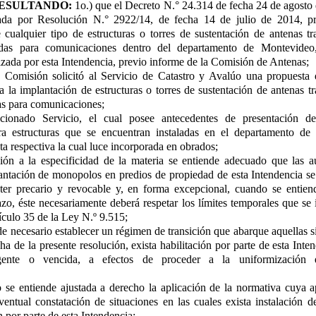
ESULTANDO:
1o.) que el Decreto N.° 24.314 de fecha 24 de agosto
ada por Resolución N.° 2922/14, de fecha 14 de julio de 2014, p
cualquier tipo de estructuras o torres de sustentación de antenas t
das para comunicaciones dentro del departamento de Montevideo
zada por esta Intendencia, previo informe de la Comisión de Antenas;
a Comisión solicitó al Servicio de Catastro y Avalúo una propuesta 
 la implantación de estructuras o torres de sustentación de antenas t
as para comunicaciones;
ionado Servicio, el cual posee antecedentes de presentación d
ra estructuras que se encuentran instaladas en el departamento de
ta respectiva la cual luce incorporada en obrados;
ión a la especificidad de la materia se entiende adecuado que las a
lantación de monopolos en predios de propiedad de esta Intendencia s
ter precario y revocable y, en forma excepcional, cuando se entiend
azo, éste necesariamente deberá respetar los límites temporales que se 
ículo 35 de la Ley N.º 9.515;
de necesario establecer un régimen de transición que abarque aquellas s
cha de la presente resolución, exista habilitación por parte de esta Inte
gente o vencida, a efectos de proceder a la uniformización 
 se entiende ajustada a derecho la aplicación de la normativa cuya 
ventual constatación de situaciones en las cuales exista instalación d
n por parte de esta Intendencia;