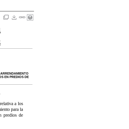
:
5
:
2
E ARRENDAMIENTO
OS EN PREDIOS DE
-
elativa a los
iento para la
n predios de