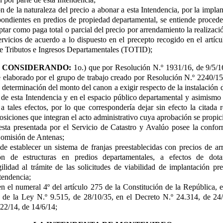
n de la naturaleza del precio a abonar a esta Intendencia, por la implan
pondientes en predios de propiedad departamental, se entiende procede
ptar como paga total o parcial del precio por arrendamiento la realizaci
ervicios de acuerdo a lo dispuesto en el precepto recogido en el artícu
 Tributos e Ingresos Departamentales (TOTID);
CONSIDERANDO:
1o.) que por Resolución N.º 1931/16, de 9/5/1
e elaborado por el grupo de trabajo creado por Resolución N.º 2240/15
 determinación del monto del canon a exigir respecto de la instalación 
de esta Intendencia y en el espacio público departamental y asimismo 
 tales efectos, por lo que correspondería dejar sin efecto la citada 
posiciones que integran el acto administrativo cuya aprobación se propic
esta presentada por el Servicio de Catastro y Avalúo posee la confo
 Comisión de Antenas;
 de establecer un sistema de franjas preestablecidas con precios de a
ión de estructuras en predios departamentales, a efectos de do
ilidad al trámite de las solicitudes de viabilidad de implantación pr
tendencia;
en el numeral 4º del artículo 275 de la Constitución de la República, 
5 de la Ley N.º 9.515, de 28/10/35, en el Decreto N.º 24.314, de 24
22/14, de 14/6/14;