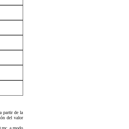
 partir de la
ión del valor
00 mc, a modo