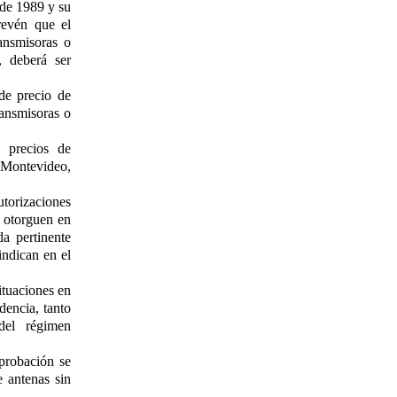
 de 1989 y su
revén que el
ransmisoras o
, deberá ser
de precio de
ransmisoras o
e precios de
 Montevideo,
utorizaciones
e otorguen en
a pertinente
indican en el
ituaciones en
ndencia, tanto
del régimen
aprobación se
e antenas sin