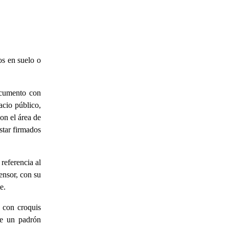
os en suelo o
ocumento con
acio público,
con el área de
star firmados
referencia al
ensor, con su
e.
o con croquis
de un padrón