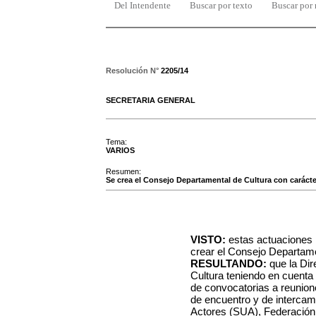
Del Intendente
Buscar por texto
Buscar por
Resolución N°
2205/14
SECRETARIA GENERAL
Tema:
VARIOS
Resumen:
Se crea el Consejo Departamental de Cultura con carácter
VISTO:
estas actuaciones 
crear el Consejo Departame
RESULTANDO:
que la Dir
Cultura teniendo en cuenta
de convocatorias a reunion
de encuentro y de interca
Actores (SUA), Federación