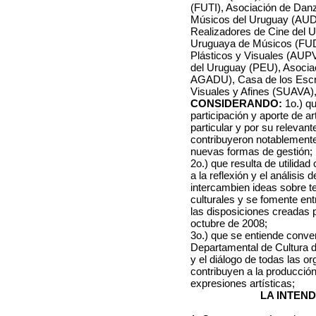
(FUTI), Asociación de Dan
Músicos del Uruguay (AUD
Realizadores de Cine del
Uruguaya de Músicos (FUD
Plásticos y Visuales (AUPV
del Uruguay (PEU), Asocia
AGADU), Casa de los Escri
Visuales y Afines (SUAVA),
CONSIDERANDO:
1o.) qu
participación y aporte de a
particular y por su relevan
contribuyeron notablemente
nuevas formas de gestión;
2o.) que resulta de utilida
a la reflexión y el análisis 
intercambien ideas sobre t
culturales y se fomente ent
las disposiciones creadas p
octubre de 2008;
3o.) que se entiende conve
Departamental de Cultura de
y el diálogo de todas las o
contribuyen a la producción
expresiones artísticas;
LA INTEN