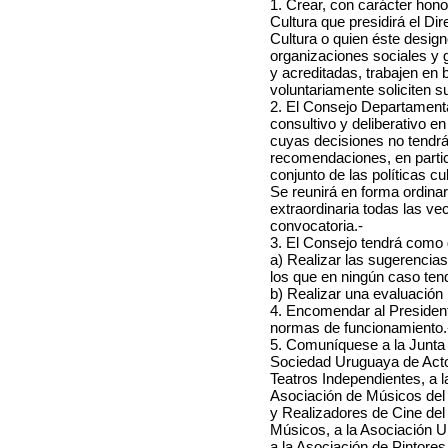
1. Crear, con carácter hon
Cultura que presidirá el Di
Cultura o quien éste design
organizaciones sociales y 
y acreditadas, trabajen en 
voluntariamente soliciten s
2. El Consejo Departamenta
consultivo y deliberativo en 
cuyas decisiones no tendrá
recomendaciones, en partic
conjunto de las políticas c
Se reunirá en forma ordina
extraordinaria todas las ve
convocatoria.-
3. El Consejo tendrá como 
a) Realizar las sugerencias
los que en ningún caso tend
b) Realizar una evaluación 
4. Encomendar al President
normas de funcionamiento.
5. Comuníquese a la Junta
Sociedad Uruguaya de Acto
Teatros Independientes, a 
Asociación de Músicos del 
y Realizadores de Cine del
Músicos, a la Asociación U
a la Asociación de Pintores