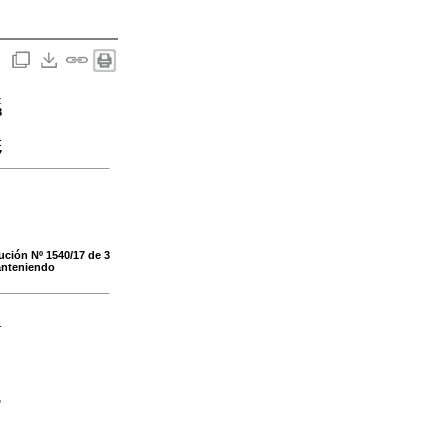
:
8
:
7
lución Nº 1540/17 de 3
manteniendo
-
"