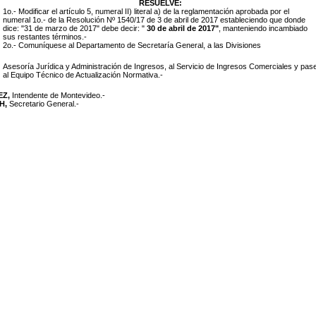
RESUELVE:
1o.- Modificar el artículo 5, numeral II) literal a) de la reglamentación aprobada por el
numeral 1o.- de la Resolución Nº 1540/17 de 3 de abril de 2017 estableciendo que donde
dice: "31 de marzo de 2017" debe decir: "
30 de abril de 2017"
,
manteniendo incambiado
sus restantes términos.-
2o.- Comuníquese al Departamento de Secretaría General, a las Divisiones
Asesoría Jurídica y Administración de Ingresos, al Servicio de Ingresos Comerciales y pas
al Equipo Técnico de Actualización Normativa.-
EZ,
Intendente de Montevideo.-
H,
Secretario General.-