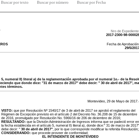
Buscar por texto
Buscar por número
Buscar por Fecha
7
Nro de Expediente
2017-2300-98-00002
EROS
Fecha de Aprobación
29
/
5
/
201
o 5, numeral II) literal a) de la reglamentación aprobada por el numeral 1o.- de la Reso
bleciendo que donde dice: "31 de marzo de 2017" debe decir: " 30 de abril de 2017", 
ntes términos.
Montevideo,
29
de
Mayo
de
2017
.
VISTO:
que por Resolución Nº 1540/17 de 3 de abril de 2017 se aprobó el reglamento del
Régimen de Excepción previsto en el artículo 2 del Decreto No. 36.208 de 15 de diciembre
de 2016, promulgado por Resolución No. 5966/16 de 206 de diciembre de 2016;
RESULTANDO:
que la División Administración de Ingresos
informa que se padeció error en
la fecha establecida en el artículo 5, numeral II) literal a), donde dice:" 31 de marzo de 2017
debe decir: "
30 de abril de 2017"
, por lo que corresponde modificar la referida Resolución;
CONSIDERANDO:
que procede proveer de conformidad;
EL INTENDENTE DE MONTEVIDEO