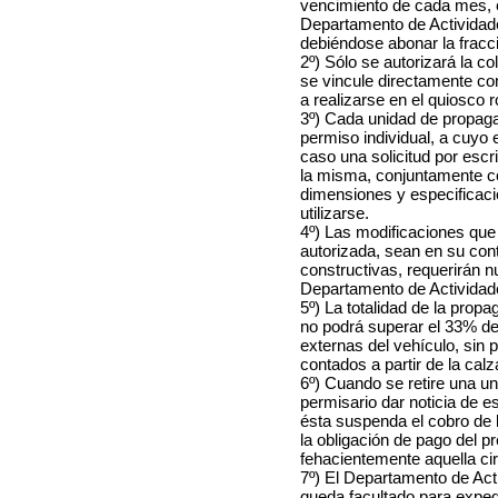
vencimiento de cada mes, e
Departamento de Actividad
debiéndose abonar la frac
2º) Sólo se autorizará la 
se vincule directamente con
a realizarse en el quiosco 
3º) Cada unidad de propaga
permiso individual, a cuyo 
caso una solicitud por escr
la misma, conjuntamente co
dimensiones y especificaci
utilizarse.
4º) Las modificaciones qu
autorizada, sean en su con
constructivas, requerirán n
Departamento de Actividad
5º) La totalidad de la prop
no podrá superar el 33% del 
externas del vehículo, sin 
contados a partir de la calz
6º) Cuando se retire una un
permisario dar noticia de e
ésta suspenda el cobro de 
la obligación de pago del p
fehacientemente aquella ci
7º) El Departamento de Ac
queda facultado para exped