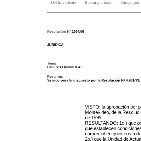
Del Intendente
Buscar por texto
Buscar por
Resolución N°
1664/00
JURIDICA
Tema:
DIGESTO MUNICIPAL
Resumen:
Se incorpora lo dispuesto por la Resolución Nº 4.981/99,
VISTO: la aprobación por p
Montevideo, de la Resoluci
de 1999;
RESULTANDO: 1o.) que por
que establecen condicione
comercial en quioscos roda
2o.) que la Unidad de Actu