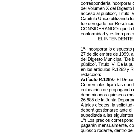
correspondería incorporar 
del Volumen X del Digesto 
acceso al público", Título I
Capítulo Unico utilizando l
fue derogado por Resolució
CONSIDERANDO: que la Div
conformidad y estima proced
EL INTENDENTE
1º- Incorporar lo dispuesto
27 de diciembre de 1999, a
del Digesto Municipal "De 
público", Título IV "De la 
en los artículos R.1289 y R
redacción:
Artículo R.1289.-
El Depar
Comerciales fijará las cond
colocación de propaganda c
denominados quioscos rodan
26.985 de la Junta Departa
A tales efectos, la solicit
deberá gestionarse ante e
supeditada a las siguientes
1º) Los precios correspond
pagarán mensualmente, con
quiosco rodante, dentro de l