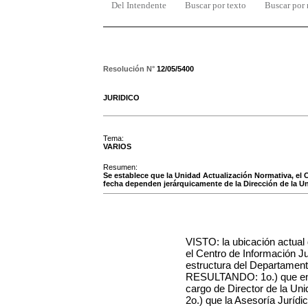
Del Intendente
Buscar por texto
Buscar por
Resolución N°
12/05/5400
JURIDICO
Tema:
VARIOS
Resumen:
Se establece que la Unidad Actualización Normativa, el Ce
fecha dependen jerárquicamente de la Dirección de la U
VISTO: la ubicación actual
el Centro de Información Jur
estructura del Departament
RESULTANDO:
1o.) que en
cargo de Director de la Uni
2o.) que la Asesoría Juríd