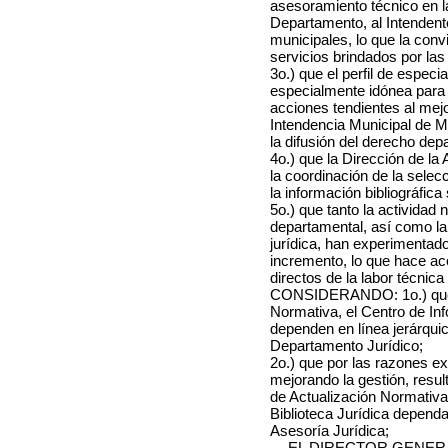
asesoramiento técnico en la
Departamento, al Intenden
municipales, lo que la convi
servicios brindados por l
3o.) que el perfil de especi
especialmente idónea para 
acciones tendientes al mejo
Intendencia Municipal de M
la difusión del derecho dep
4o.) que la Dirección de l
la coordinación de la selecc
la información bibliográfica
5o.) que tanto la actividad
departamental, así como la 
jurídica, han experimentado
incremento, lo que hace ac
directos de la labor técnica
CONSIDERANDO: 1o.) que a
Normativa, el Centro de Inf
dependen en línea jerárquic
Departamento Jurídico;
2o.) que por las razones ex
mejorando la gestión, resu
de Actualización Normativa,
Biblioteca Jurídica dependa
Asesoría Jurídica;
EL DIRECTOR GENER