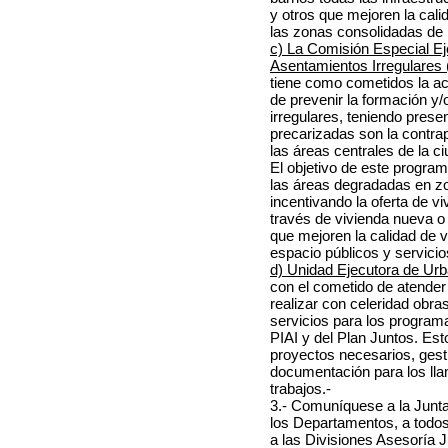
y otros que mejoren la cali
las zonas consolidadas de 
c) La Comisión Especial E
Asentamientos Irregulares
tiene como cometidos la a
de prevenir la formación y
irregulares, teniendo prese
precarizadas son la contra
las áreas centrales de la c
El objetivo de este program
las áreas degradadas en zo
incentivando la oferta de vi
través de vivienda nueva 
que mejoren la calidad de 
espacio públicos y servicio
d) Unidad Ejecutora de Urb
con el cometido de atender
realizar con celeridad obra
servicios para los programa
PIAI y del Plan Juntos. Est
proyectos necesarios, gesti
documentación para los llam
trabajos.-
3.- Comuníquese a la Junt
los Departamentos, a todos
a las Divisiones Asesoría J