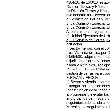
4264/10, de 15/9/10, establ
División Tierras y Hábitat:
La División Tierras y Hábit
que deberán fortalecerse 
a) Servicio de Tierras y Vi
b)
La Comisión Especial Eje
c)
La Comisión Especial Ej
Asentamientos Irregulares 
d) Unidad Ejecutora de Urb
a) El Servicio de Tierras y 
actuación:
I) Sector Tierras, con el co
para Vivienda creada por D
24.654/90, adquiriendo, fr
adjudicando tierras y finca
planta y reciclajes), realojo
Presidirá el Fondo Rotato
gestión de tierras para coop
FUCVAM y FECOVI.
II) Sector Vivienda, con el
i. otorgar permisos de con
(construcción de vivienda 
ii. programar y ejecutar los
iii. otorgar los permisos y 
seguimiento de las obras c
iv. realizar el seguimiento