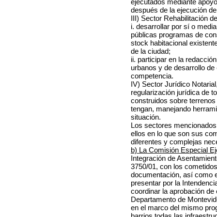
ejecutados mediante apoyo m
después de la ejecución de 
III) Sector Rehabilitación 
i. desarrollar por sí o medi
públicas programas de cons
stock habitacional existent
de la ciudad;
ii. participar en la redacci
urbanos y de desarrollo de
competencia.
IV) Sector Jurídico Notaria
regularización jurídica de 
construidos sobre terrenos 
tengan, manejando herrami
situación.
Los sectores mencionados d
ellos en lo que son sus co
diferentes y complejas nec
b) La Comisión Especial Ej
Integración de Asentamient
3750/01, con los cometidos
documentación, así como el
presentar por la Intendenci
coordinar la aprobación de 
Departamento de Montevide
en el marco del mismo progr
barrios todas las infraestru