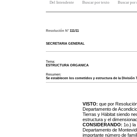
Del Intendente
Buscar por texto
Buscar por
Resolución N°
111/11
SECRETARIA GENERAL
Tema:
ESTRUCTURA ORGANICA
Resumen:
Se establecen los cometidos y estructura de la División T
VISTO:
que por Resolución
Departamento de Acondicio
Tierras y Hábitat siendo ne
estructura y el dimensiona
CONSIDERANDO:
1o.) la
Departamento de Montevideo
importante número de famil