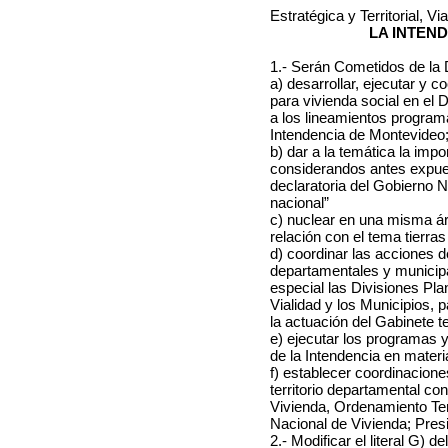
Estratégica y Territorial, V
LA INTEN
1.- Serán Cometidos de la D
a) desarrollar, ejecutar y co
para vivienda social en el
a los lineamientos programá
Intendencia de Montevideo
b) dar a la temática la impo
considerandos antes expue
declaratoria del Gobierno 
nacional”
c) nuclear en una misma ár
relación con el tema tierras
d) coordinar las acciones d
departamentales y municipa
especial las Divisiones Plan
Vialidad y los Municipios, p
la actuación del Gabinete 
e) ejecutar los programas y
de la Intendencia en materia
f) establecer coordinacion
territorio departamental co
Vivienda, Ordenamiento Ter
Nacional de Vivienda; Pres
2.- Modificar el literal G) 