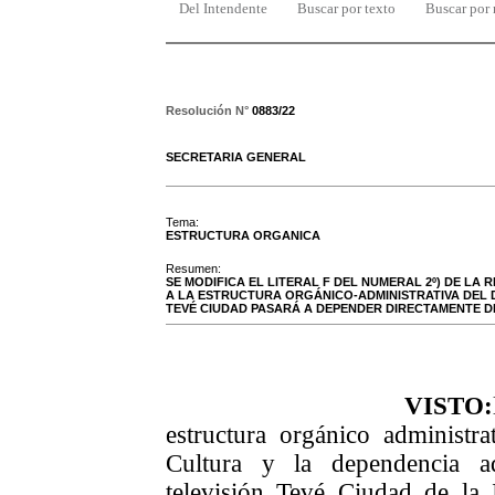
Del Intendente
Buscar por texto
Buscar por
Resolución N°
0883/22
SECRETARIA GENERAL
Tema:
ESTRUCTURA ORGANICA
Resumen:
SE MODIFICA EL LITERAL F DEL NUMERAL 2º) DE LA RE
A LA ESTRUCTURA ORGÁNICO-ADMINISTRATIVA DEL
TEVÉ CIUDAD PASARÁ A DEPENDER DIRECTAMENTE D
VISTO:
estructura orgánico administr
Cultura y la dependencia ad
televisión Tevé Ciudad de la